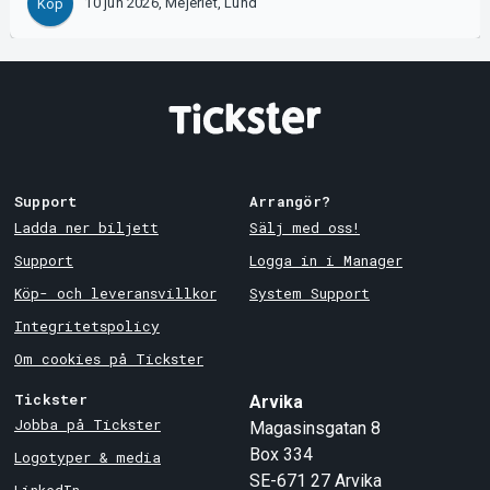
10 jun 2026, Mejeriet, Lund
Köp
Support
Arrangör?
Ladda ner biljett
Sälj med oss!
Support
Logga in i Manager
Köp- och leveransvillkor
System Support
Integritetspolicy
Om cookies på Tickster
Tickster
Arvika
Jobba på Tickster
Magasinsgatan 8
Box 334
Logotyper & media
SE-671 27
Arvika