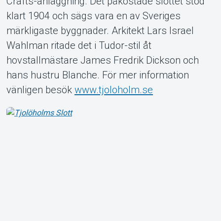
Crafts-anläggning. Det påkostade slottet stod
klart 1904 och sägs vara en av Sveriges
märkligaste byggnader. Arkitekt Lars Israel
Wahlman ritade det i Tudor-stil åt
Om Tickster
hovstallmästare James Fredrik Dickson och
hans hustru Blanche. För mer information
vänligen besök
www.tjoloholm.se