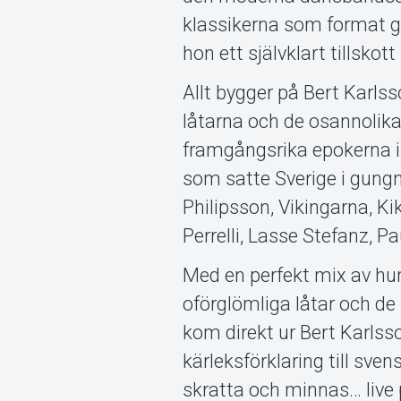
klassikerna som format ge
hon ett självklart tillskott
Allt bygger på Bert Karls
låtarna och de osannolik
framgångsrika epokerna i 
som satte Sverige i gungn
Philipsson, Vikingarna, Ki
Perrelli, Lasse Stefanz, P
Med en perfekt mix av hu
oförglömliga låtar och d
kom direkt ur Bert Karls
kärleksförklaring till sv
skratta och minnas… live 