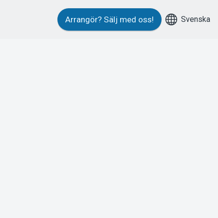
Svenska
Arrangör?
Sälj med oss!