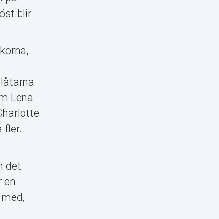
st blir
skorna,
 låtarna
som Lena
Charlotte
fler.
e
m det
r en
a med,