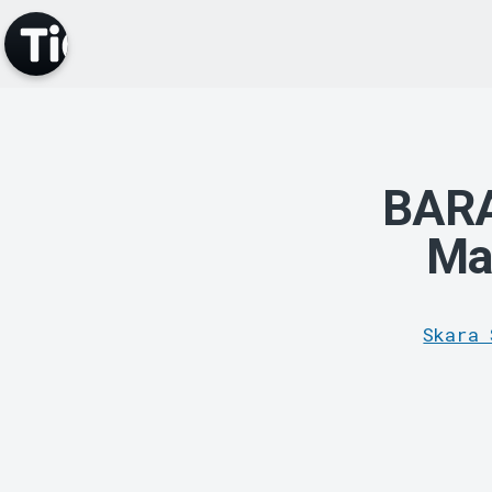
BARA
Ma
Skara 