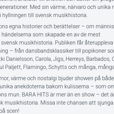
nerationer. Med sin värme, närvaro och unika rö
 i hyllningen till svensk musikhistoria.
sons egna historier och berättelser – om männi
a händelserna som skapade en av de mest
svensk musikhistoria. Publiken får återuppleva
ing – från dansbandsklassiker till popikoner 
kki Danielsson, Carola, Jigs, Herreys, Barbados, 
aul Paljett, Flamingo, Schytts och många, många 
mor, värme och nostalgi bjuder showen på båd
e unika anekdoterna bakom kulisserna – som o
sons mun. BARA HITS är mer än en show – det ä
ensk musikhistoria. Missa inte chansen att sjung
på scen!