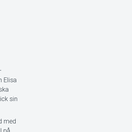
–
 Elisa
iska
ick sin
ad med
l på