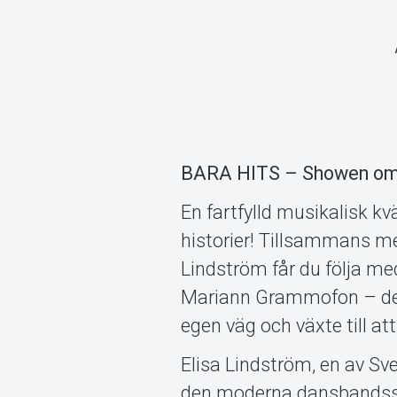
BARA HITS – Showen om
En fartfylld musikalisk kv
historier! Tillsammans m
Lindström får du följa me
Mariann Grammofon – det 
egen väg och växte till at
Elisa Lindström, en av Sv
den moderna dansbandssce