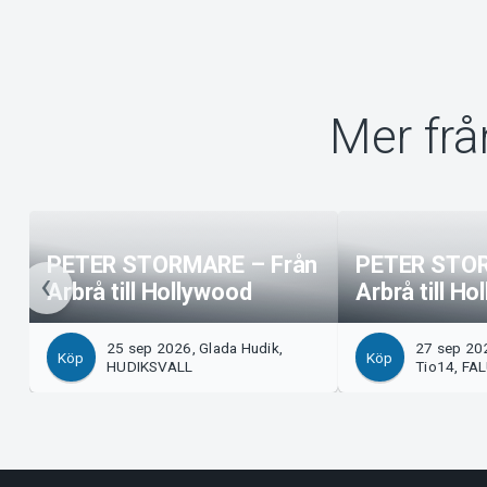
Mer fr
PETER STORMARE – Från
PETER STOR
Arbrå till Hollywood
Arbrå till H
25 sep 2026, Glada Hudik,
27 sep 202
Köp
Köp
HUDIKSVALL
Tio14, FA