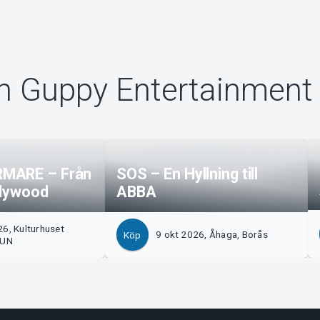
ån Guppy Entertainment
MARE – Från
SOS – En Hyllning till
ollywood
ABBA
6, Kulturhuset
9 okt 2026, Åhaga, Borås
Köp
LUN