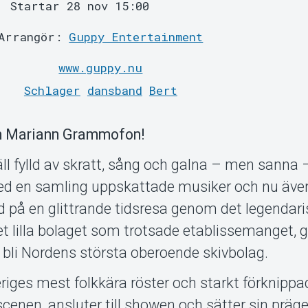
Startar 28 nov 15:00
Arrangör:
Guppy Entertainment
www.guppy.nu
Schlager
dansband
Bert
 Mariann Grammofon!
äll fylld av skratt, sång och galna – men sanna 
ed en samling uppskattade musiker och nu även
d på en glittrande tidsresa genom det legendar
lilla bolaget som trotsade etablissemanget, g
t bli Nordens största oberoende skivbolag.
eriges mest folkkära röster och starkt förknipp
nen, ansluter till showen och sätter sin präge