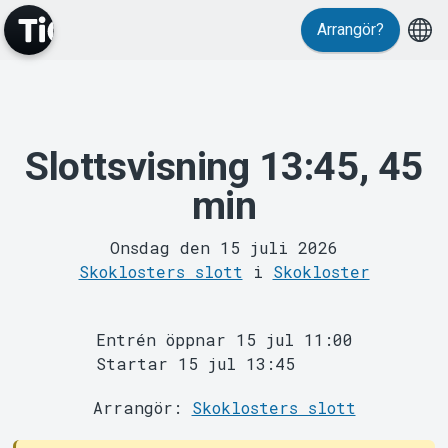
Arrangör?
Slottsvisning 13:45, 45
MyTickster
min
Onsdag den 15 juli 2026
Skoklosters slott
i
Skokloster
Entrén öppnar 15 jul 11:00
Startar 15 jul 13:45
Support
Arrangör:
Skoklosters slott