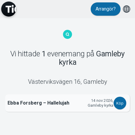
Arrangör?
MyTickster
Vi hittade
1
evenemang
på
Gamleby
kyrka
Support
Västerviksvägen 16
,
Gamleby
14 nov 2026,
Ebba Forsberg – Hallelujah
Om Tickster
Köp
Gamleby kyrka