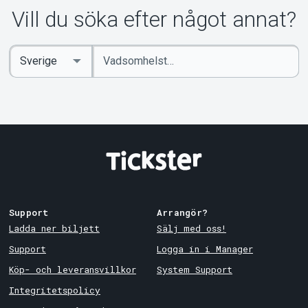
Vill du söka efter något annat?
Ange
Select
sökord
Country
Support
Arrangör?
Ladda ner biljett
Sälj med oss!
Support
Logga in i Manager
Köp- och leveransvillkor
System Support
Integritetspolicy