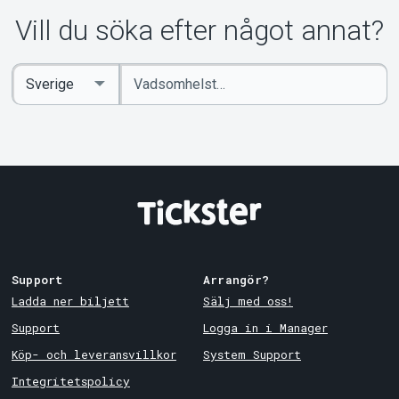
Vill du söka efter något annat?
Ange
Select
sökord
Country
Support
Arrangör?
Ladda ner biljett
Sälj med oss!
Support
Logga in i Manager
Köp- och leveransvillkor
System Support
Integritetspolicy