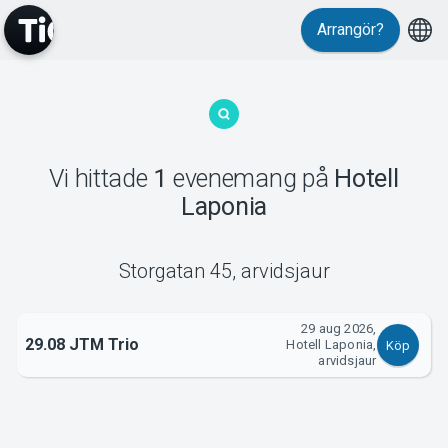
Arrangör?
MyTickster
Vi hittade
1
evenemang
på
Hotell
Laponia
Support
Storgatan 45
,
arvidsjaur
29 aug 2026,
29.08 JTM Trio
Om Tickster
Hotell Laponia,
Köp
arvidsjaur