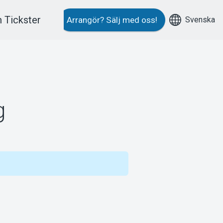
 Tickster
Svenska
Arrangör?
Sälj med oss!
g