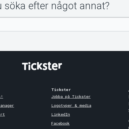
du söka efter något annat?
Tickster
s!
Jobba på Tickster
Manager
Logotyper & media
ort
LinkedIn
Facebook