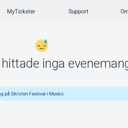
MyTickster
Support
Om
vi hittade inga eveneman
g på Skroten Festival i Muskö.