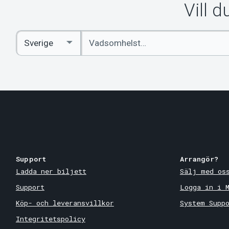
Vill 
Ange
Select
sökord
Country
Support
Arrangör?
Ladda ner biljett
Sälj med os
Support
Logga in i 
Köp- och leveransvillkor
System Supp
Integritetspolicy