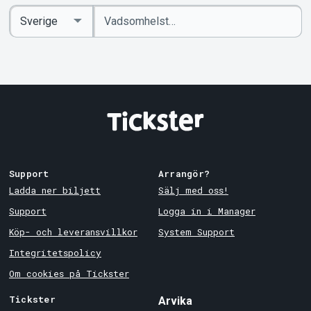
Ange
Select
sökord
Country
Support
Arrangör?
Ladda ner biljett
Sälj med oss!
Support
Logga in i Manager
Köp- och leveransvillkor
System Support
Integritetspolicy
Om cookies på Tickster
Tickster
Arvika