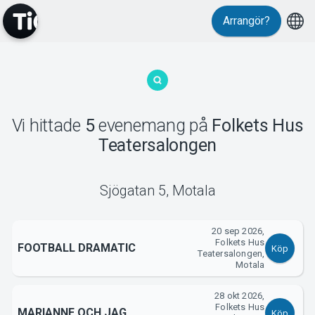
Arrangör?
MyTickster
Vi hittade
5
evenemang
på
Folkets Hus
Teatersalongen
Sjögatan 5
,
Motala
Support
20 sep 2026,
Folkets Hus
FOOTBALL DRAMATIC
Köp
Teatersalongen,
Motala
28 okt 2026,
Folkets Hus
MARIANNE OCH JAG
Köp