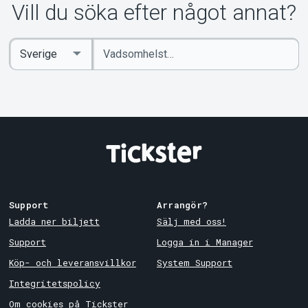
Vill du söka efter något annat?
Ange
Select
sökord
Country
Support
Arrangör?
Ladda ner biljett
Sälj med oss!
Support
Logga in i Manager
Köp- och leveransvillkor
System Support
Integritetspolicy
Om cookies på Tickster