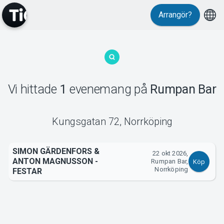
Arrangör?
MyTickster
Vi hittade
1
evenemang
på
Rumpan Bar
Support
Kungsgatan 72
,
Norrköping
SIMON GÄRDENFORS &
22 okt 2026,
ANTON MAGNUSSON -
Rumpan Bar,
Köp
Norrköping
Om Tickster
FESTAR