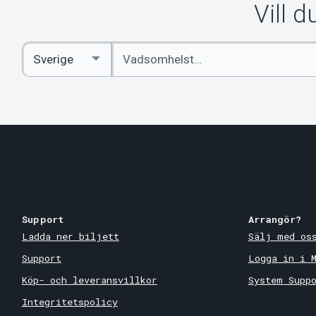
Vill 
Ange
Select
sökord
Country
Support
Arrangör?
Ladda ner biljett
Sälj med os
Support
Logga in i 
Köp- och leveransvillkor
System Supp
Integritetspolicy