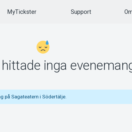
MyTickster
Support
Om
vi hittade inga eveneman
 på Sagateatern i Södertälje.