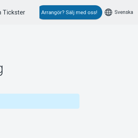
 Tickster
Svenska
Arrangör?
Sälj med oss!
g