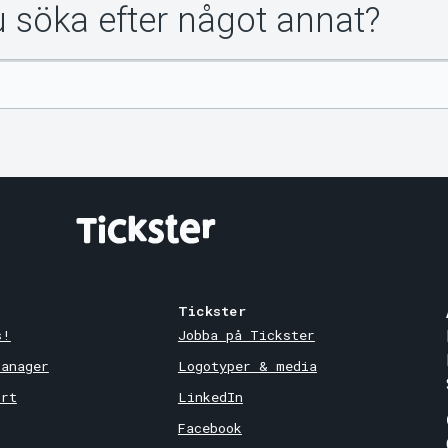
du söka efter något annat?
Tickster
s!
Jobba på Tickster
Manager
Logotyper & media
ort
LinkedIn
Facebook