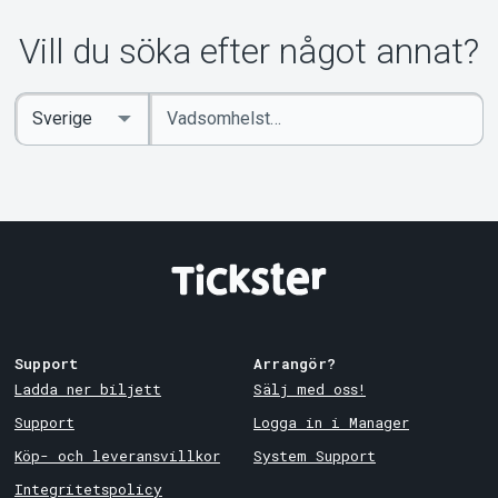
Om Tickster
Vill du söka efter något annat?
Ange
Select
sökord
Country
Support
Arrangör?
Ladda ner biljett
Sälj med oss!
Support
Logga in i Manager
Köp- och leveransvillkor
System Support
Integritetspolicy