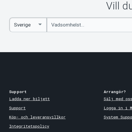
Vill 
Ange
Select
sökord
Country
Support
Arrangör?
Ladda ner biljett
Sälj med os
Support
Logga in i 
Köp- och leveransvillkor
System Supp
Integritetspolicy