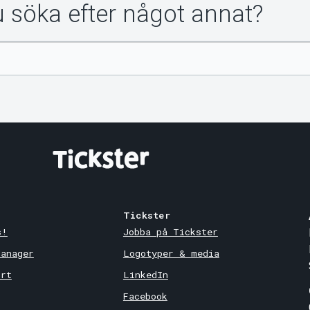
du söka efter något annat?
Tickster
s!
Jobba på Tickster
Manager
Logotyper & media
ort
LinkedIn
Facebook