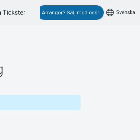
 Tickster
Svenska
Arrangör?
Sälj med oss!
g