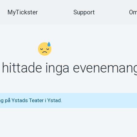
MyTickster
Support
Om
vi hittade inga eveneman
 på Ystads Teater i Ystad.