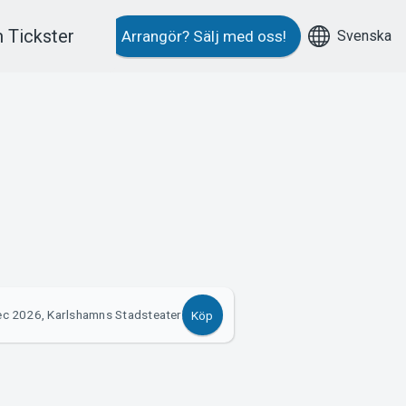
 Tickster
Svenska
Arrangör?
Sälj med oss!
r
ec 2026, Karlshamns Stadsteater
Köp