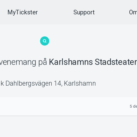
MyTickster
Support
Om
venemang
på
Karlshamns Stadsteate
ik Dahlbergsvägen 14
,
Karlshamn
5 d