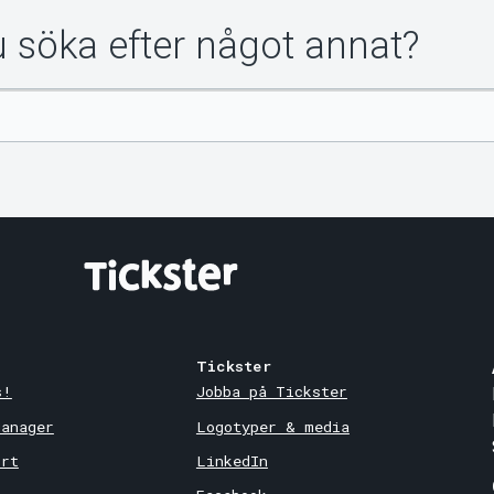
du söka efter något annat?
Tickster
s!
Jobba på Tickster
Manager
Logotyper & media
ort
LinkedIn