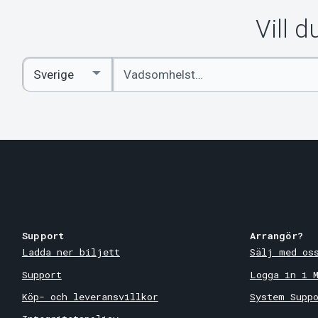
Vill 
Ange
Select
sökord
Country
Support
Arrangör?
Ladda ner biljett
Sälj med os
Support
Logga in i 
Köp- och leveransvillkor
System Supp