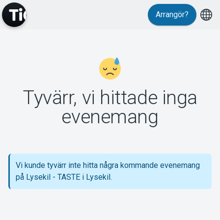
Arrangör?
MyTickster
Tyvärr, vi hittade inga
Support
evenemang
Vi kunde tyvärr inte hitta några kommande evenemang
Om Tickster
på Lysekil - TASTE i Lysekil.