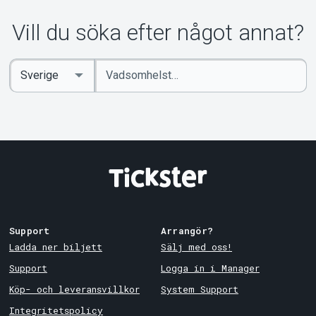
Vill du söka efter något annat?
Ange
Select
sökord
Country
Support
Arrangör?
Ladda ner biljett
Sälj med oss!
Support
Logga in i Manager
Köp- och leveransvillkor
System Support
Integritetspolicy