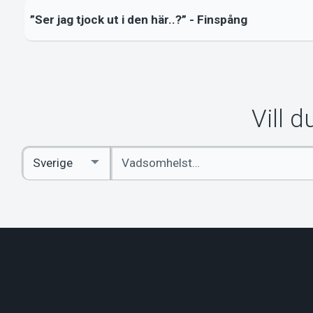
”Ser jag tjock ut i den här..?” - Finspång
Vill 
Ange
Select
sökord
Country