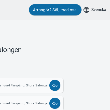
Svenska
Arrangör?
Sälj med oss!
Salongen
urhuset Finspång, Stora Salongen
Köp
urhuset Finspång, Stora Salongen
Köp