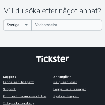
Vill du söka efter något annat?
Ange
Select
sökord
Country
Support
Arrangör?
Ladda ner biljett
Sälj med oss!
Support
Logga in i Manager
Köp- och leveransvillkor
System Support
Integritetspolicy