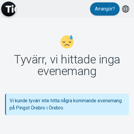
Arrangör?
MyTickster
Tyvärr, vi hittade inga
Support
evenemang
Vi kunde tyvärr inte hitta några kommande evenemang
Om Tickster
på Pingst Örebro i Örebro.