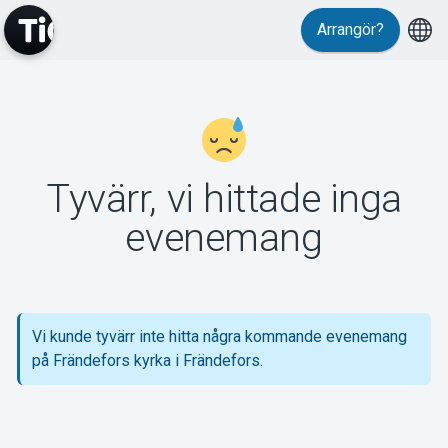
Arrangör?
MyTickster
Tyvärr, vi hittade inga
Support
evenemang
Vi kunde tyvärr inte hitta några kommande evenemang
Om Tickster
på Frändefors kyrka i Frändefors.