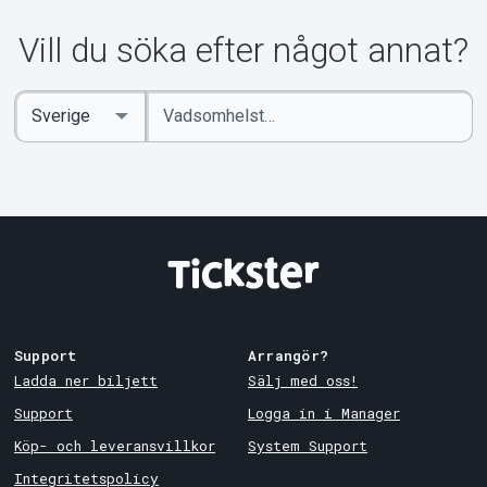
Vill du söka efter något annat?
Ange
Select
sökord
Country
Support
Arrangör?
Ladda ner biljett
Sälj med oss!
Support
Logga in i Manager
Köp- och leveransvillkor
System Support
Integritetspolicy