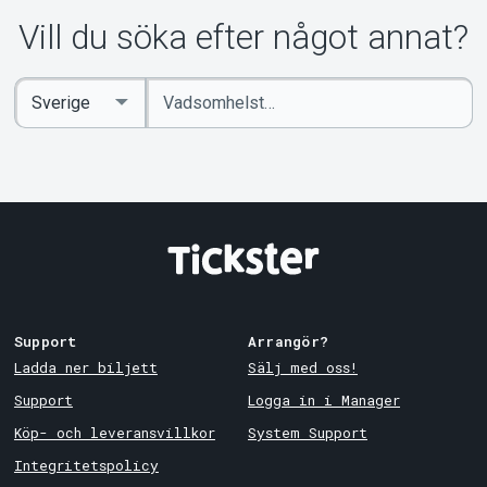
Om Tickster
Vill du söka efter något annat?
Ange
Select
sökord
Country
Support
Arrangör?
Ladda ner biljett
Sälj med oss!
Support
Logga in i Manager
Köp- och leveransvillkor
System Support
Integritetspolicy