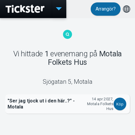
Arrangör?
Evenemang
Vi hittade
1
evenemang
på
Motala
MyTickster
Folkets Hus
Sjögatan 5
,
Motala
Support
14 apr 2027,
"Ser jag tjock ut i den här..?" -
Motala Folkets
Köp
Motala
Hus