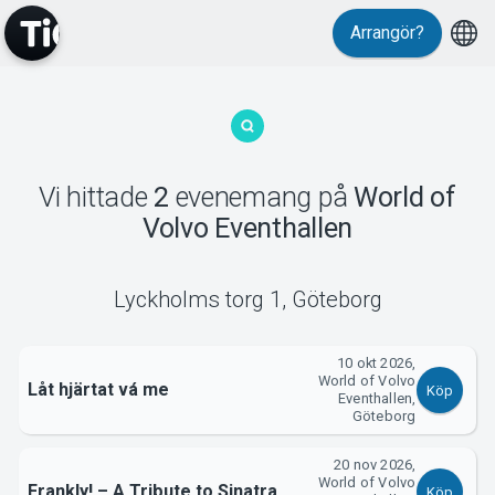
Arrangör?
MyTickster
Vi hittade
2
evenemang
på
World of
Volvo Eventhallen
Support
Lyckholms torg 1
,
Göteborg
10 okt 2026,
World of Volvo
Låt hjärtat vá me
Köp
Eventhallen,
Om Tickster
Göteborg
20 nov 2026,
World of Volvo
Frankly! – A Tribute to Sinatra
Köp