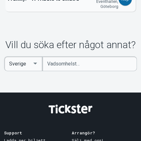
Eventhallen,
Göteborg
Vill du söka efter något annat?
Ange
Select
sökord
Country
Support
Arrangör?
Ladda ner biljett
Sälj med oss!