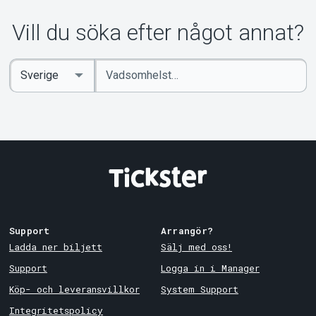
Om Tickster
Vill du söka efter något annat?
Ange
Select
sökord
Country
Support
Arrangör?
Ladda ner biljett
Sälj med oss!
Support
Logga in i Manager
Köp- och leveransvillkor
System Support
Integritetspolicy