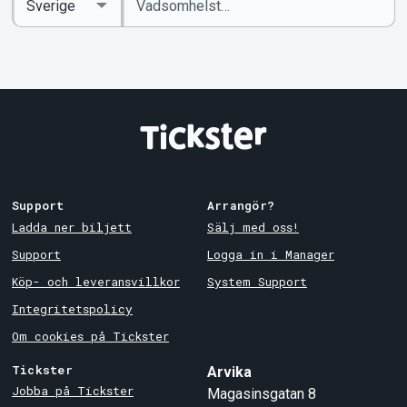
sökord
Country
Support
Arrangör?
Ladda ner biljett
Sälj med oss!
Support
Logga in i Manager
Köp- och leveransvillkor
System Support
Integritetspolicy
Om cookies på Tickster
Tickster
Arvika
Jobba på Tickster
Magasinsgatan 8