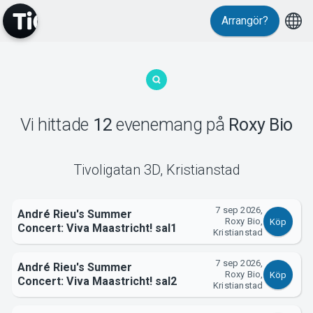
Arrangör?
Vi hittade
12
evenemang
på
Roxy Bio
MyTickster
Tivoligatan 3D
,
Kristianstad
7 sep 2026,
André Rieu's Summer
Roxy Bio,
Köp
Concert: Viva Maastricht! sal1
Kristianstad
Support
7 sep 2026,
André Rieu's Summer
Roxy Bio,
Köp
Concert: Viva Maastricht! sal2
Kristianstad