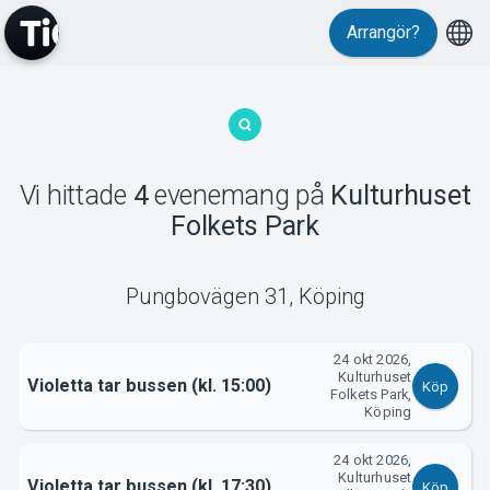
Arrangör?
MyTickster
Vi hittade
4
evenemang
på
Kulturhuset
Folkets Park
Pungbovägen 31
,
Köping
Support
24 okt 2026,
Kulturhuset
Violetta tar bussen (kl. 15:00)
Köp
Folkets Park,
Köping
24 okt 2026,
Om Tickster
Kulturhuset
Violetta tar bussen (kl. 17:30)
Köp