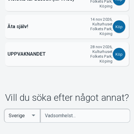
Folkets Park,
Köping
14 nov 2026,
Kulturhuset
Äta själv!
Köp
Folkets Park,
Köping
28 nov 2026,
Kulturhuset
UPPVAKNANDET
Köp
Folkets Park,
Köping
Vill du söka efter något annat?
Ange
Select
sökord
Country