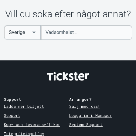
Om Tickster
Vill du söka efter något annat?
Ange
Select
sökord
Country
Support
Arrangör?
Ladda ner biljett
Sälj med oss!
Support
Logga in i Manager
Köp- och leveransvillkor
System Support
Integritetspolicy