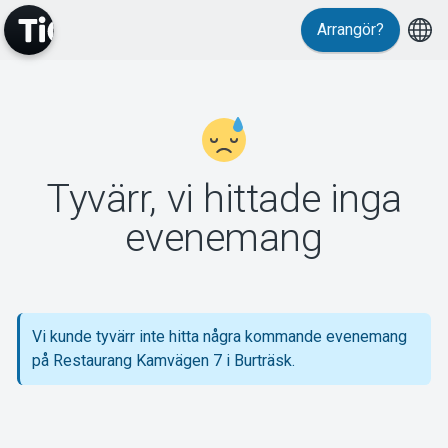
Arrangör?
MyTickster
Tyvärr, vi hittade inga
Support
evenemang
Vi kunde tyvärr inte hitta några kommande evenemang
Om Tickster
på Restaurang Kamvägen 7 i Burträsk.