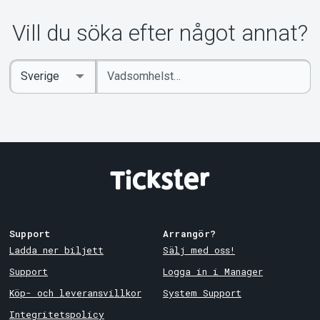
Vill du söka efter något annat?
Ange
Select
sökord
Country
Support
Arrangör?
Ladda ner biljett
Sälj med oss!
Support
Logga in i Manager
Köp- och leveransvillkor
System Support
Integritetspolicy