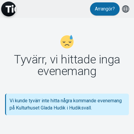
Arrangör?
MyTickster
Tyvärr, vi hittade inga
Support
evenemang
Vi kunde tyvärr inte hitta några kommande evenemang
Om Tickster
på Kulturhuset Glada Hudik i Hudiksvall.