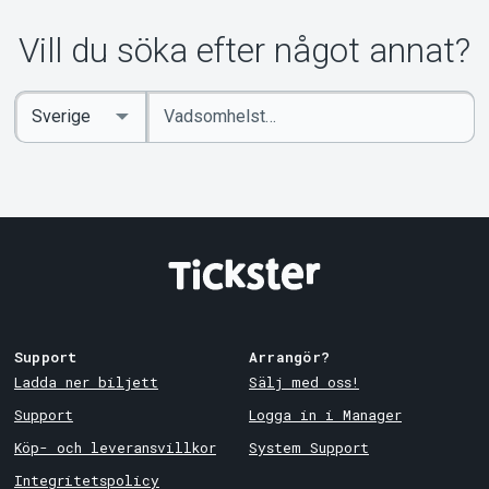
Vill du söka efter något annat?
Ange
Select
sökord
Country
Support
Arrangör?
Ladda ner biljett
Sälj med oss!
Support
Logga in i Manager
Köp- och leveransvillkor
System Support
Integritetspolicy