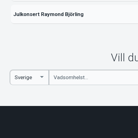
Julkonsert Raymond Björling
Vill 
Ange
Select
sökord
Country