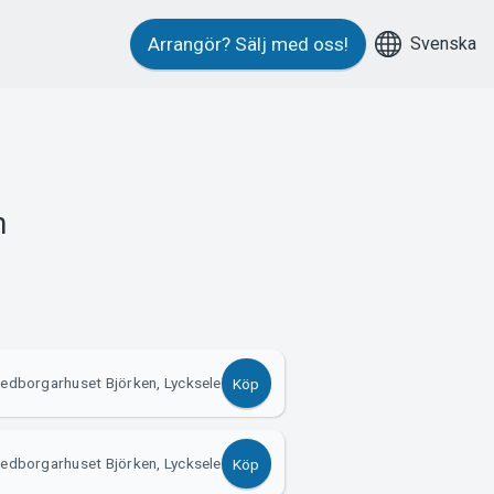
Svenska
Arrangör?
Sälj med oss!
n
edborgarhuset Björken, Lycksele
Köp
edborgarhuset Björken, Lycksele
Köp