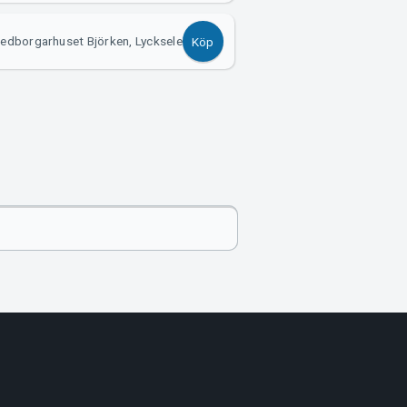
edborgarhuset Björken, Lycksele
Köp