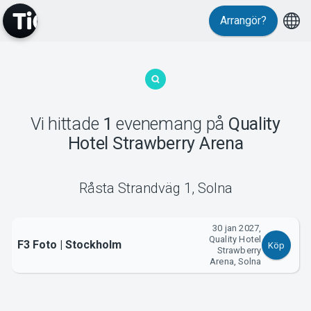
Arrangör?
MyTickster
Vi hittade
1
evenemang
på
Quality
Hotel Strawberry Arena
Support
Råsta Strandväg 1
,
Solna
30 jan 2027,
Quality Hotel
Om Tickster
F3 Foto | Stockholm
Köp
Strawberry
Arena, Solna