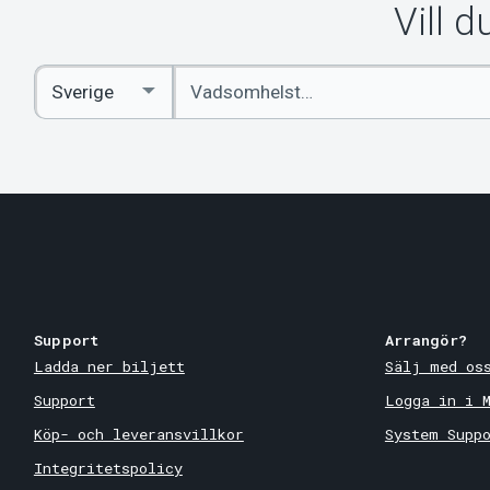
Vill 
Ange
Select
sökord
Country
Support
Arrangör?
Ladda ner biljett
Sälj med os
Support
Logga in i 
Köp- och leveransvillkor
System Supp
Integritetspolicy