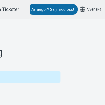
 Tickster
Svenska
Arrangör?
Sälj med oss!
g