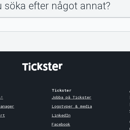
du söka efter något annat?
Tickster
s!
Jobba på Tickster
Manager
Logotyper & media
ort
LinkedIn
Facebook