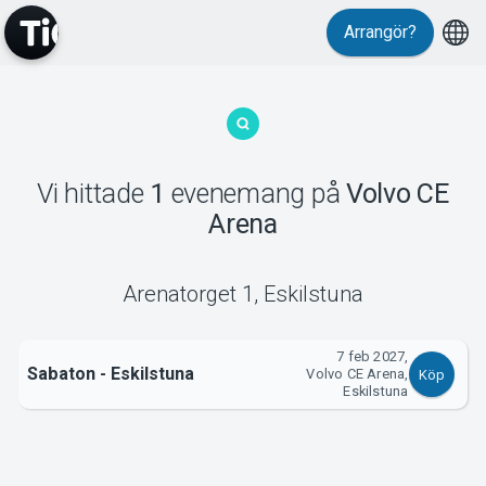
Arrangör?
MyTickster
Vi hittade
1
evenemang
på
Volvo CE
Arena
Support
Arenatorget 1
,
Eskilstuna
7 feb 2027,
Sabaton - Eskilstuna
Om Tickster
Volvo CE Arena,
Köp
Eskilstuna