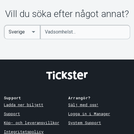
Om Tickster
Vill du söka efter något annat?
Ange
Select
sökord
Country
Support
Arrangör?
Ladda ner biljett
Sälj med oss!
Support
Logga in i Manager
Köp- och leveransvillkor
System Support
Integritetspolicy