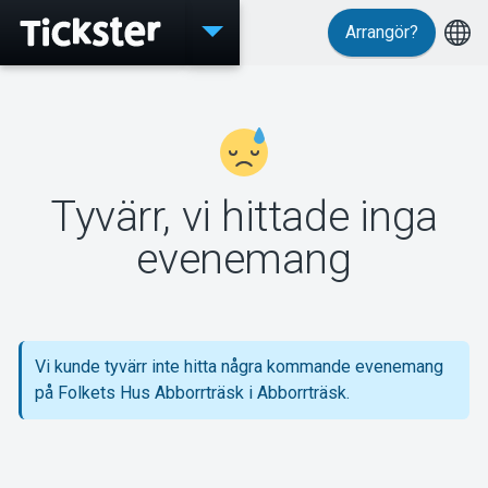
Arrangör?
Evenemang
Tyvärr, vi hittade inga
MyTickster
evenemang
Support
Vi kunde tyvärr inte hitta några kommande evenemang
på Folkets Hus Abborrträsk i Abborrträsk.