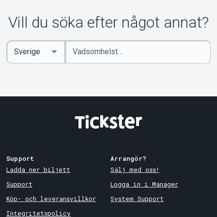
Vill du söka efter något annat?
Ange
Select
sökord
Country
Support
Arrangör?
Ladda ner biljett
Sälj med oss!
Support
Logga in i Manager
Köp- och leveransvillkor
System Support
Integritetspolicy