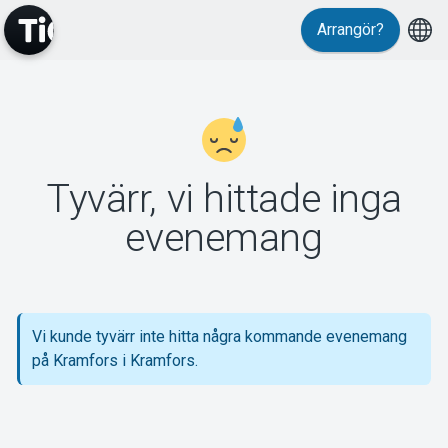
Arrangör?
MyTickster
Tyvärr, vi hittade inga
Support
evenemang
Vi kunde tyvärr inte hitta några kommande evenemang
Om Tickster
på Kramfors i Kramfors.