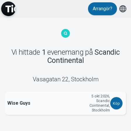
Arrangör?
MyTickster
Vi hittade
1
evenemang
på
Scandic
Continental
Support
Vasagatan 22
,
Stockholm
5 okt 2026,
Scandic
Om Tickster
Wise Guys
Köp
Continental,
Stockholm