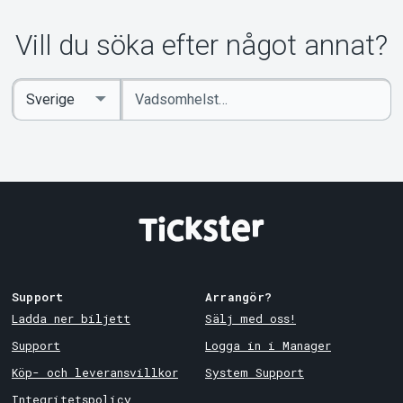
Vill du söka efter något annat?
Ange
Select
sökord
Country
Support
Arrangör?
Ladda ner biljett
Sälj med oss!
Support
Logga in i Manager
Köp- och leveransvillkor
System Support
Integritetspolicy