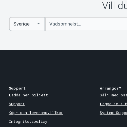
Vill 
Ange
Select
sökord
Country
Support
Arrangör?
Ladda ner biljett
Sälj med os
Support
Logga in i 
Köp- och leveransvillkor
System Supp
Integritetspolicy