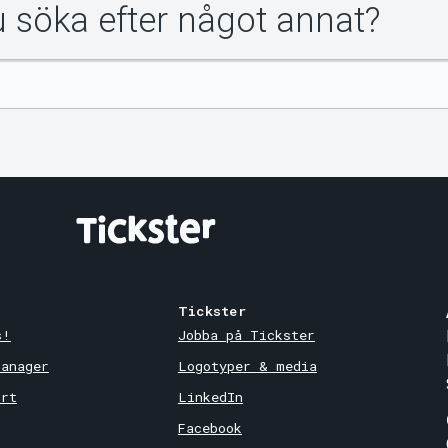
du söka efter något annat?
Tickster
s!
Jobba på Tickster
Manager
Logotyper & media
ort
LinkedIn
Facebook