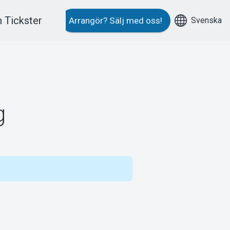
 Tickster
Svenska
Arrangör?
Sälj med oss!
g