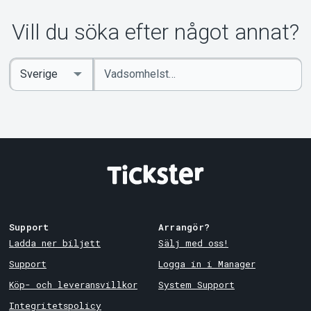
Vill du söka efter något annat?
Ange
Select
sökord
Country
Support
Arrangör?
Ladda ner biljett
Sälj med oss!
Support
Logga in i Manager
Köp- och leveransvillkor
System Support
Integritetspolicy