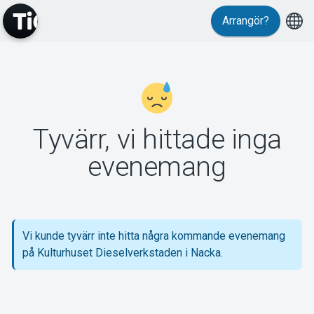
Arrangör?
MyTickster
Tyvärr, vi hittade inga
Support
evenemang
Vi kunde tyvärr inte hitta några kommande evenemang
Om Tickster
på Kulturhuset Dieselverkstaden i Nacka.