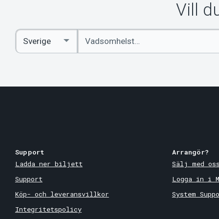
Vill 
Ange
Select
sökord
Country
Support
Arrangör?
Ladda ner biljett
Sälj med os
Support
Logga in i 
Köp- och leveransvillkor
System Supp
Integritetspolicy