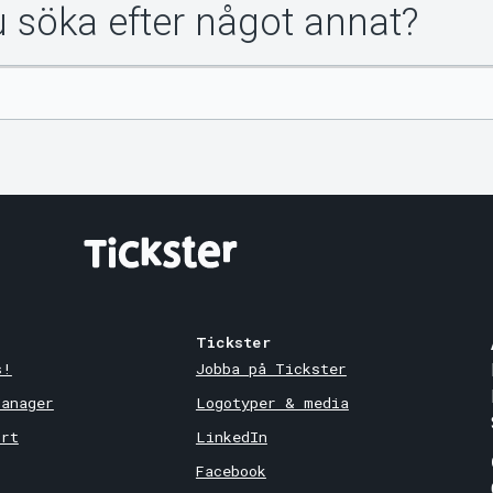
du söka efter något annat?
Tickster
s!
Jobba på Tickster
Manager
Logotyper & media
ort
LinkedIn
Facebook