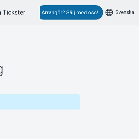
 Tickster
Svenska
Arrangör?
Sälj med oss!
g