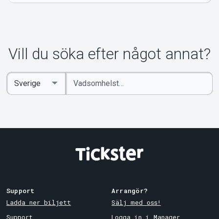
Vill du söka efter något annat?
Ange
Select
sökord
Country
Support
Arrangör?
Ladda ner biljett
Sälj med oss!
Support
Logga in i Manager