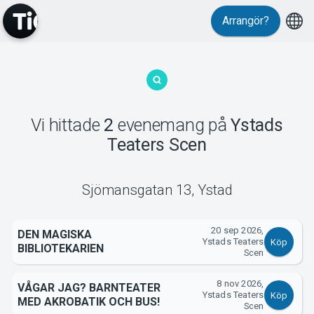
Arrangör?
MyTickster
Vi hittade
2
evenemang
på
Ystads
Teaters Scen
Support
Sjömansgatan 13
,
Ystad
20 sep 2026,
DEN MAGISKA
Ystads Teaters
Köp
BIBLIOTEKARIEN
Scen
Om Tickster
8 nov 2026,
VÅGAR JAG? BARNTEATER
Ystads Teaters
Köp
MED AKROBATIK OCH BUS!
Scen