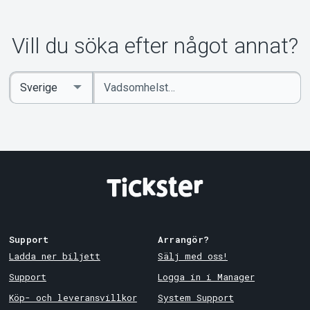
Vill du söka efter något annat?
Ange
Select
sökord
Country
Support
Arrangör?
Ladda ner biljett
Sälj med oss!
Support
Logga in i Manager
Köp- och leveransvillkor
System Support