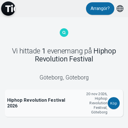
Arrangör?
MyTickster
Vi hittade
1
evenemang
på
Hiphop
Revolution Festival
Support
Göteborg
,
Göteborg
20 nov 2026,
Hiphop
Hiphop Revolution Festival
Om Tickster
Revolution
Köp
2026
Festival,
Göteborg