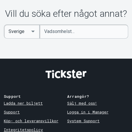
Om Tickster
Vill du söka efter något annat?
Ange
Select
sökord
Country
Support
Arrangör?
Ladda ner biljett
Sälj med oss!
Support
Logga in i Manager
Köp- och leveransvillkor
System Support
Integritetspolicy