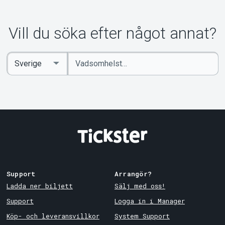
Vill du söka efter något annat?
Ange
Select
sökord
Country
Support
Arrangör?
Ladda ner biljett
Sälj med oss!
Support
Logga in i Manager
Köp- och leveransvillkor
System Support