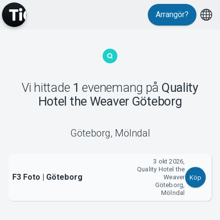
Arrangör?
MyTickster
Vi hittade
1
evenemang
på
Quality
Hotel the Weaver Göteborg
Support
Göteborg
,
Mölndal
3 okt 2026,
Quality Hotel the
Om Tickster
F3 Foto | Göteborg
Weaver
Köp
Göteborg,
Mölndal