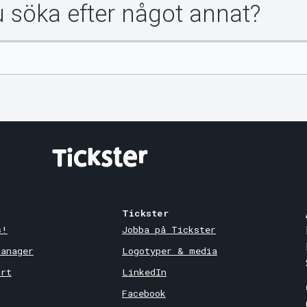
du söka efter något annat?
Tickster
s!
Jobba på Tickster
Manager
Logotyper & media
ort
LinkedIn
Facebook