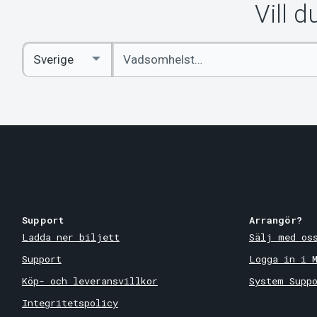
Vill 
Ange
Select
sökord
Country
Support
Arrangör?
Ladda ner biljett
Sälj med os
Support
Logga in i 
Köp- och leveransvillkor
System Supp
Integritetspolicy