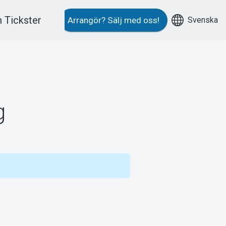
 Tickster
Svenska
Arrangör?
Sälj med oss!
g