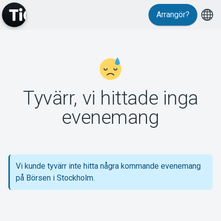
Arrangör?
MyTickster
Tyvärr, vi hittade inga
Support
evenemang
Vi kunde tyvärr inte hitta några kommande evenemang
Om Tickster
på Börsen i Stockholm.