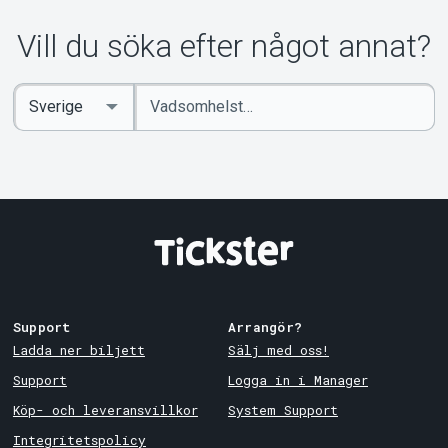
Vill du söka efter något annat?
Ange
Select
sökord
Country
Support
Arrangör?
Ladda ner biljett
Sälj med oss!
Support
Logga in i Manager
Köp- och leveransvillkor
System Support
Integritetspolicy