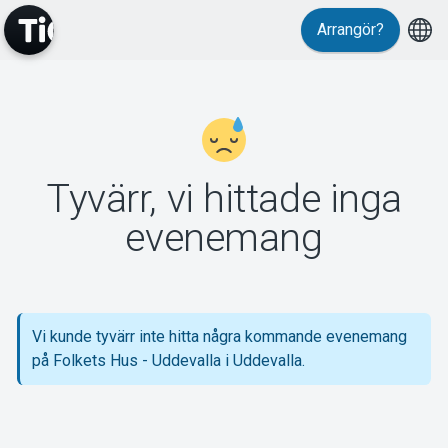
Arrangör?
MyTickster
Tyvärr, vi hittade inga
Support
evenemang
Vi kunde tyvärr inte hitta några kommande evenemang
Om Tickster
på Folkets Hus - Uddevalla i Uddevalla.