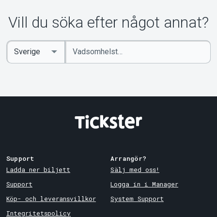
Vill du söka efter något annat?
Ange
Select
sökord
Country
Support
Arrangör?
Ladda ner biljett
Sälj med oss!
Support
Logga in i Manager
Köp- och leveransvillkor
System Support
Integritetspolicy