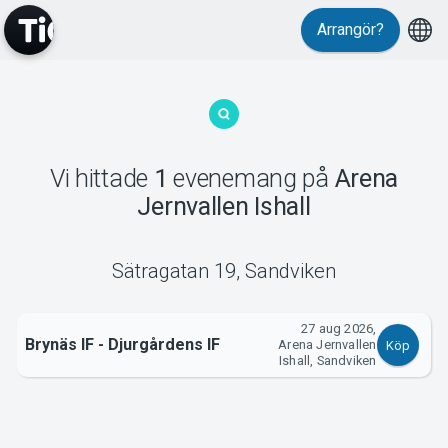
Arrangör?
MyTickster
Vi hittade
1
evenemang
på
Arena
Jernvallen Ishall
Support
Sätragatan 19
,
Sandviken
27 aug 2026,
Brynäs IF - Djurgårdens IF
Om Tickster
Arena Jernvallen
Köp
Ishall, Sandviken