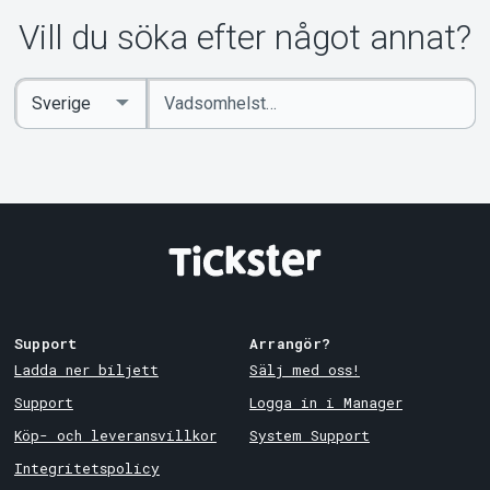
Vill du söka efter något annat?
Ange
Select
sökord
Country
Support
Arrangör?
Ladda ner biljett
Sälj med oss!
Support
Logga in i Manager
Köp- och leveransvillkor
System Support
Integritetspolicy