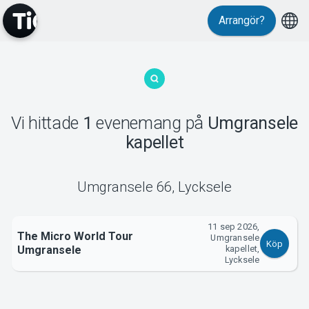
Arrangör?
MyTickster
Vi hittade
1
evenemang
på
Umgransele
kapellet
Support
Umgransele 66
,
Lycksele
11 sep 2026,
The Micro World Tour
Umgransele
Om Tickster
Köp
Umgransele
kapellet,
Lycksele