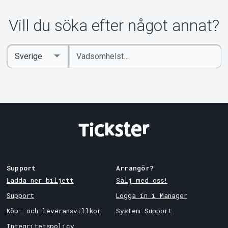
Vill du söka efter något annat?
Ange
Select
sökord
Country
Support
Arrangör?
Ladda ner biljett
Sälj med oss!
Support
Logga in i Manager
Köp- och leveransvillkor
System Support
Integritetspolicy