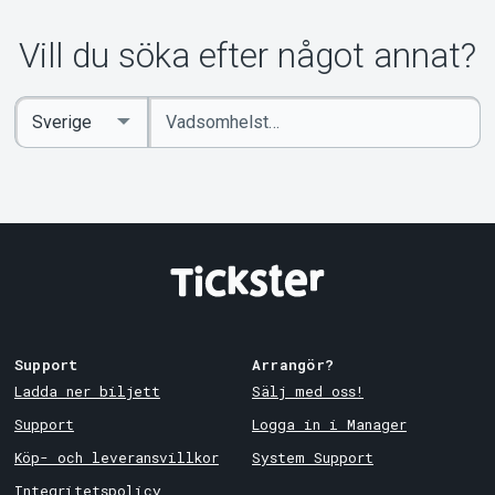
Vill du söka efter något annat?
Ange
Select
sökord
Country
Support
Arrangör?
Ladda ner biljett
Sälj med oss!
Support
Logga in i Manager
Köp- och leveransvillkor
System Support
Integritetspolicy