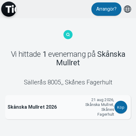
Arrangör?
MyTickster
Vi hittade
1
evenemang
på
Skånska
Mullret
Support
Sällerås 8005,
,
Skånes Fagerhult
21 aug 2026,
Skånska Mullret,
Om Tickster
Skånska Mullret 2026
Köp
Skånes
Fagerhult