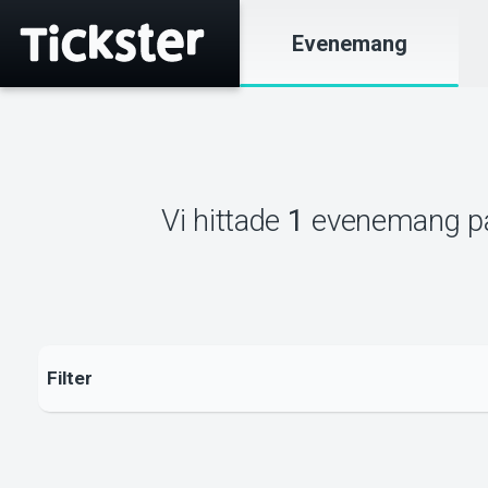
Evenemang
Vi hittade
1
evenemang
p
Filter