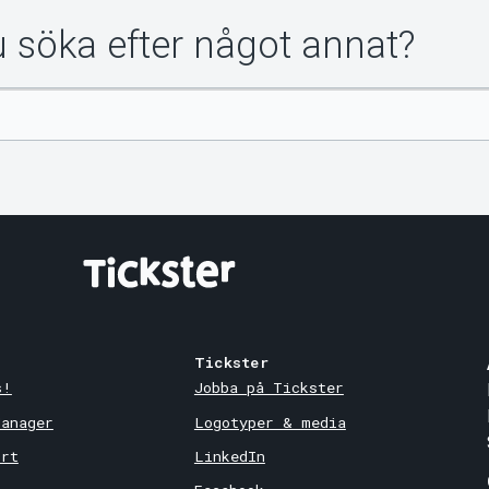
du söka efter något annat?
Tickster
s!
Jobba på Tickster
Manager
Logotyper & media
ort
LinkedIn