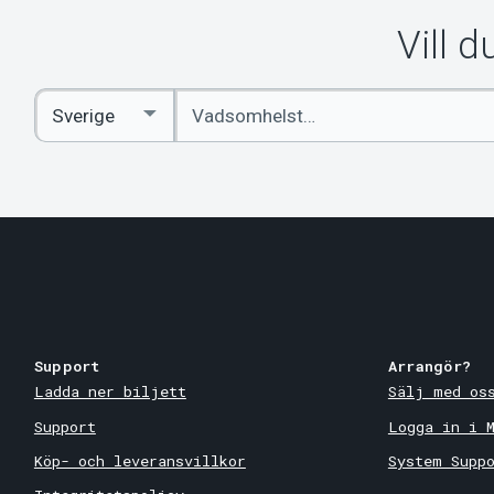
Vill 
Ange
Select
sökord
Country
Support
Arrangör?
Ladda ner biljett
Sälj med os
Support
Logga in i 
Köp- och leveransvillkor
System Supp