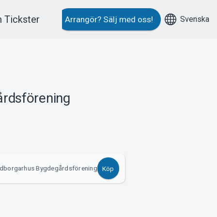
 Tickster
Svenska
Arrangör?
Sälj med oss!
rdsförening
dborgarhus Bygdegårdsförening
Köp