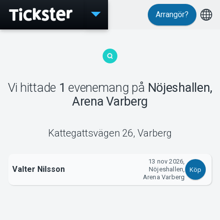
Arrangör?
Evenemang
Vi hittade
1
evenemang
på
Nöjeshallen,
MyTickster
Arena Varberg
Kattegattsvägen 26
,
Varberg
Support
13 nov 2026,
Valter Nilsson
Nöjeshallen,
Köp
Arena Varberg