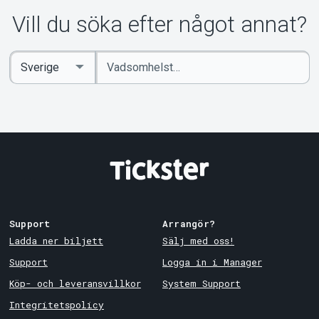
Om Tickster
Vill du söka efter något annat?
Ange
Select
sökord
Country
Support
Arrangör?
Ladda ner biljett
Sälj med oss!
Support
Logga in i Manager
Köp- och leveransvillkor
System Support
Integritetspolicy