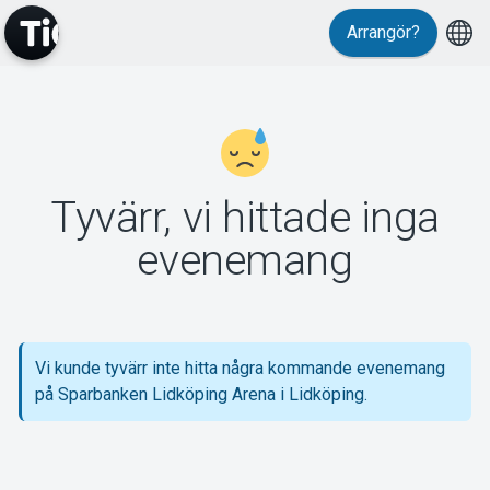
Arrangör?
MyTickster
Tyvärr, vi hittade inga
Support
evenemang
Vi kunde tyvärr inte hitta några kommande evenemang
Om Tickster
på Sparbanken Lidköping Arena i Lidköping.