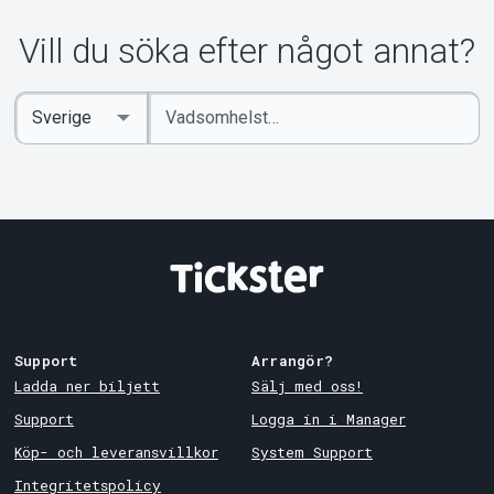
Vill du söka efter något annat?
Ange
Select
sökord
Country
Support
Arrangör?
Ladda ner biljett
Sälj med oss!
Support
Logga in i Manager
Köp- och leveransvillkor
System Support
Integritetspolicy