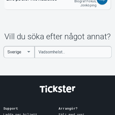
Biograf Fokus,
Jönköping
Vill du söka efter något annat?
Ange
Select
sökord
Country
Support
Arrangör?
Ladda ner biljett
Sälj med oss!