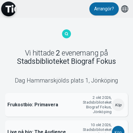
Arrangör?
MyTickster
Vi hittade
2
evenemang
på
Stadsbiblioteket Biograf Fokus
Support
Dag Hammarskjölds plats 1
,
Jönköping
2 okt 2026,
Stadsbiblioteket
Frukostbio: Primavera
Köp
Biograf Fokus,
Om Tickster
Jönköping
10 okt 2026,
Stadsbiblioteket
Live på bio: The Audience
Köp