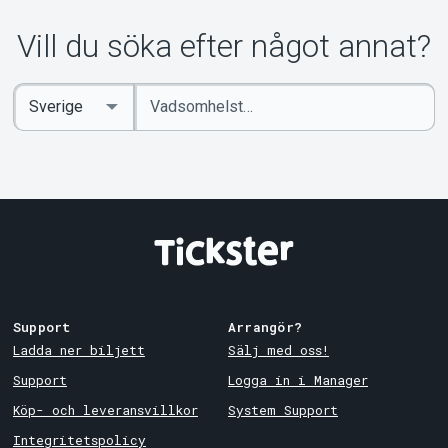
Vill du söka efter något annat?
Ange
Select
sökord
Country
Support
Arrangör?
Ladda ner biljett
Sälj med oss!
Support
Logga in i Manager
Köp- och leveransvillkor
System Support
Integritetspolicy