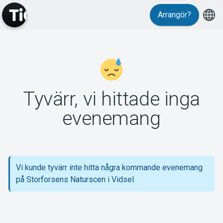
Arrangör?
MyTickster
Tyvärr, vi hittade inga
Support
evenemang
Vi kunde tyvärr inte hitta några kommande evenemang
Om Tickster
på Storforsens Naturscen i Vidsel.